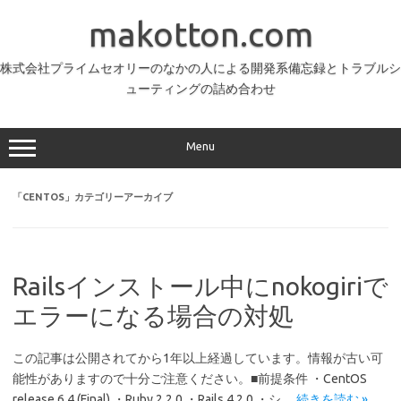
コ
ン
makotton.com
テ
ン
ツ
へ
株式会社プライムセオリーのなかの人による開発系備忘録とトラブルシ
ス
ューティングの詰め合わせ
キ
ッ
プ
Menu
「
CENTOS
」カテゴリーアーカイブ
Railsインストール中にnokogiriで
エラーになる場合の対処
この記事は公開されてから1年以上経過しています。情報が古い可
能性がありますので十分ご注意ください。■前提条件 ・CentOS
release 6.4 (Final) ・Ruby 2.2.0 ・Rails 4.2.0 ・シ…
続きを読む »