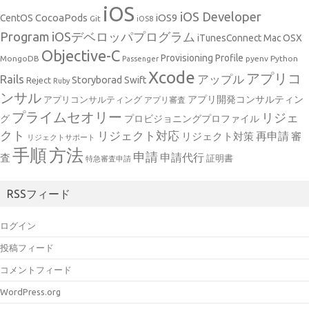
iOS
iOS Developer
CocoaPods
iOS9
CentOS
Git
iOS8
Program
iOSデベロッパプログラム
iTunesConnect
Mac OSX
Objective-C
Provisioning Profile
MongoDB
pyenv
Python
Passenger
Xcode
アプリコ
アップル
Rails
Storyborad
Swift
Reject
Ruby
ンサル
アプリ開発コンサルティン
アプリコンサルティング
アプリ審査
プライムセオリー
リジェ
グ
プロビジョニングプロファイル
クト
リジェクト対応
再申請
リジェクト対策
審
リジェクトサポート
手順
方法
申請
申請代行
査
証明書
特急審査申請
RSSフィード
ログイン
投稿フィード
コメントフィード
WordPress.org