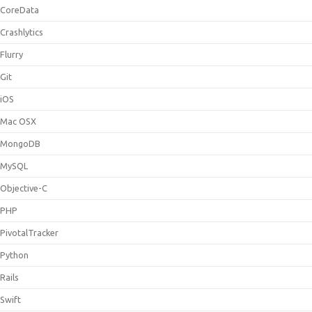
CoreData
Crashlytics
Flurry
Git
iOS
Mac OSX
MongoDB
MySQL
Objective-C
PHP
PivotalTracker
Python
Rails
Swift