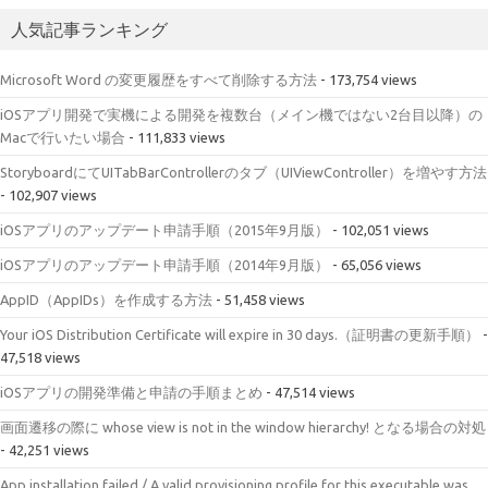
人気記事ランキング
Microsoft Word の変更履歴をすべて削除する方法
- 173,754 views
iOSアプリ開発で実機による開発を複数台（メイン機ではない2台目以降）の
Macで行いたい場合
- 111,833 views
StoryboardにてUITabBarControllerのタブ（UIViewController）を増やす方法
- 102,907 views
iOSアプリのアップデート申請手順（2015年9月版）
- 102,051 views
iOSアプリのアップデート申請手順（2014年9月版）
- 65,056 views
AppID（AppIDs）を作成する方法
- 51,458 views
Your iOS Distribution Certificate will expire in 30 days.（証明書の更新手順）
-
47,518 views
iOSアプリの開発準備と申請の手順まとめ
- 47,514 views
画面遷移の際に whose view is not in the window hierarchy! となる場合の対処
- 42,251 views
App installation failed / A valid provisioning profile for this executable was