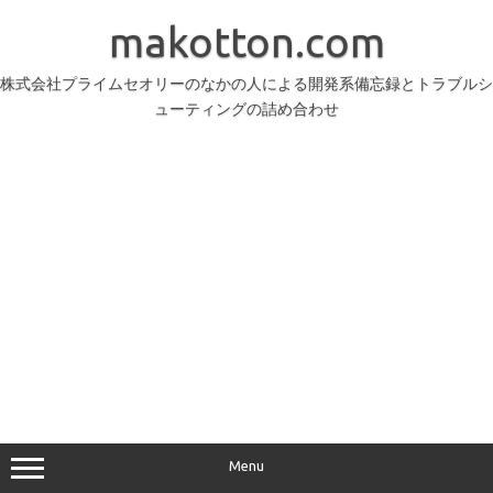
コ
ン
makotton.com
テ
ン
ツ
へ
株式会社プライムセオリーのなかの人による開発系備忘録とトラブルシ
ス
ューティングの詰め合わせ
キ
ッ
プ
Menu