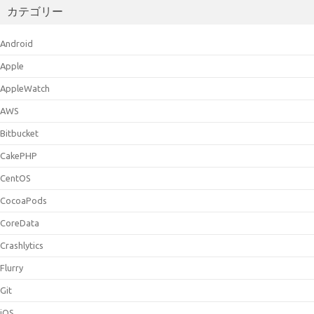
カテゴリー
Android
Apple
AppleWatch
AWS
Bitbucket
CakePHP
CentOS
CocoaPods
CoreData
Crashlytics
Flurry
Git
iOS