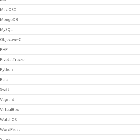
Mac OSX
MongoDB
MySQL
Objective-C
PHP
PivotalTracker
Python
Rails
Swift
Vagrant
VirtualBox
WatchOS
WordPress
Xcode