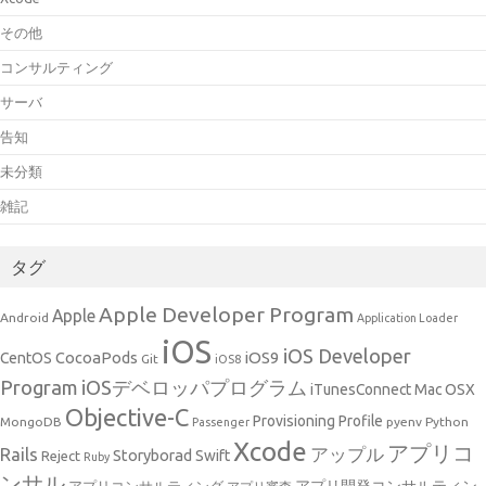
その他
コンサルティング
サーバ
告知
未分類
雑記
タグ
Apple Developer Program
Apple
Android
Application Loader
iOS
iOS Developer
CocoaPods
iOS9
CentOS
Git
iOS8
Program
iOSデベロッパプログラム
iTunesConnect
Mac OSX
Objective-C
Provisioning Profile
MongoDB
pyenv
Python
Passenger
Xcode
アプリコ
アップル
Rails
Storyborad
Swift
Reject
Ruby
ンサル