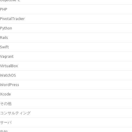
PHP
PivotalTracker
Python
Rails
Swift
Vagrant
VirtualBox
WatchOS
WordPress
Xcode
その他
コンサルティング
サーバ
告知