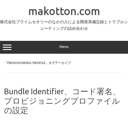
コ
ン
makotton.com
テ
ン
ツ
へ
株式会社プライムセオリーのなかの人による開発系備忘録とトラブルシ
ス
ューティングの詰め合わせ
キ
ッ
プ
Menu
「
PROVISIONING PROFILE
」タグアーカイブ
Bundle Identifier、コード署名、
プロビジョニングプロファイル
の設定