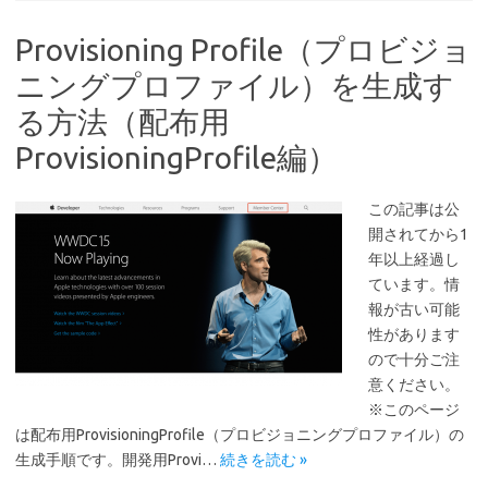
Provisioning Profile（プロビジョ
ニングプロファイル）を生成す
る方法（配布用
ProvisioningProfile編）
この記事は公
開されてから1
年以上経過し
ています。情
報が古い可能
性があります
ので十分ご注
意ください。
※このページ
は配布用ProvisioningProfile（プロビジョニングプロファイル）の
生成手順です。開発用Provi…
続きを読む »