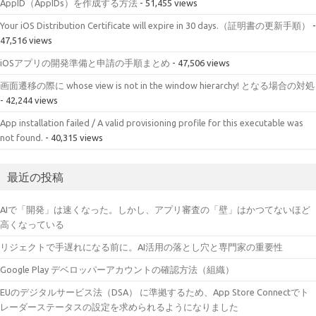
AppID（AppIDs）を作成する方法
- 51,455 views
Your iOS Distribution Certificate will expire in 30 days.（証明書の更新手順）
-
47,516 views
iOSアプリの開発準備と申請の手順まとめ
- 47,506 views
画面遷移の際に whose view is not in the window hierarchy! となる場合の対処
- 42,244 views
App installation failed / A valid provisioning profile for this executable was
not found.
- 40,315 views
最近の投稿
AIで「開発」は速くなった。しかし、アプリ審査の「壁」はかつてないほど
高くなっている
リジェクトで手遅れになる前に。AI活用の落とし穴と専門家の重要性
Google Play デベロッパーアカウントの確認方法（組織）
EUのデジタルサービス法（DSA） に準拠するため、App Store Connectでト
レーダーステータスの設定を求められるようになりました