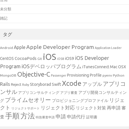
未分類
雑記
タグ
Apple Developer Program
Apple
Android
Application Loader
iOS
iOS Developer
CocoaPods
iOS9
CentOS
Git
iOS8
Program
iOSデベロッパプログラム
iTunesConnect
Mac OSX
Objective-C
Provisioning Profile
MongoDB
pyenv
Python
Passenger
Xcode
アプリコ
アップル
Rails
Storyborad
Swift
Reject
Ruby
ンサル
アプリ開発コンサルティン
アプリコンサルティング
アプリ審査
プライムセオリー
リジェ
グ
プロビジョニングプロファイル
クト
リジェクト対応
再申請
リジェクト対策
審
リジェクトサポート
手順
方法
申請
申請代行
査
証明書
特急審査申請