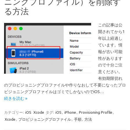
ニングプロファイル）を削除す
る方法
この記事は公
開されてから1
年以上経過し
ています。情
報が古い可能
性があります
ので十分ご注
意ください。
有効期限切れ
のプロビジョニングプロファイルや作りなおして不要になったプロ
ビジョニングプロファイルはゴミでしかないのでiOS…
続きを読む »
カテゴリー:
iOS
Xcode
タグ:
iOS
,
iPhone
,
Provisioning Profile
,
Xcode
,
プロビジョニングプロファイル
,
手順
,
方法