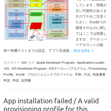
しています。情報が
古い可能性がありま
すので十分ご注意く
ださい。Xcodeでの
開発そのものに関し
てはここでは割愛し
ますが、デベロッパ
ーアカウントの取
得〜実機テストまでの設定、アプリ完成後…
続きを読む »
カテゴリー:
iOS
タグ:
Apple Developer Program
,
Application Loader
,
iOS
,
iOS Developer Program
,
iOSデベロッパプログラム
,
Provisioning
Profile
,
Xcode
,
プロビジョニングプロファイル
,
手順
,
方法
,
特急審査
申請
,
申請
,
証明書
App installation failed / A valid
provisioning profile for this