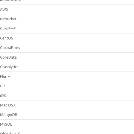
AWS
Bitbucket
CakePHP
CentOS
CocoaPods
CoreData
Crashlytics
Flurry
Git
iOS
Mac OSX
MongoDB
MySQL
Objective-C