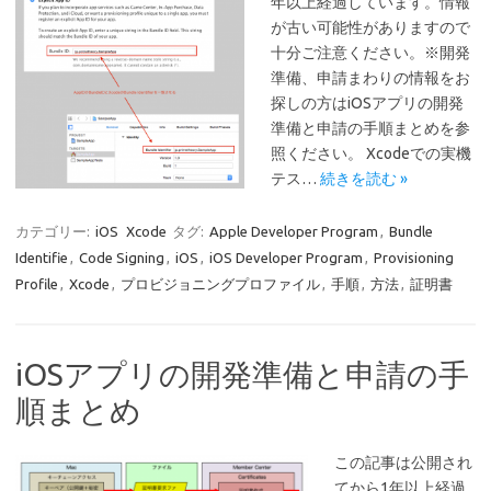
年以上経過しています。情報
が古い可能性がありますので
十分ご注意ください。※開発
準備、申請まわりの情報をお
探しの方はiOSアプリの開発
準備と申請の手順まとめを参
照ください。 Xcodeでの実機
テス…
続きを読む »
カテゴリー:
iOS
Xcode
タグ:
Apple Developer Program
,
Bundle
Identifie
,
Code Signing
,
iOS
,
iOS Developer Program
,
Provisioning
Profile
,
Xcode
,
プロビジョニングプロファイル
,
手順
,
方法
,
証明書
iOSアプリの開発準備と申請の手
順まとめ
この記事は公開され
てから1年以上経過