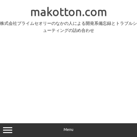
コ
ン
makotton.com
テ
ン
ツ
へ
株式会社プライムセオリーのなかの人による開発系備忘録とトラブルシ
ス
ューティングの詰め合わせ
キ
ッ
プ
Menu