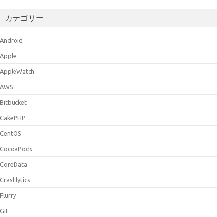
カテゴリー
Android
Apple
AppleWatch
AWS
Bitbucket
CakePHP
CentOS
CocoaPods
CoreData
Crashlytics
Flurry
Git