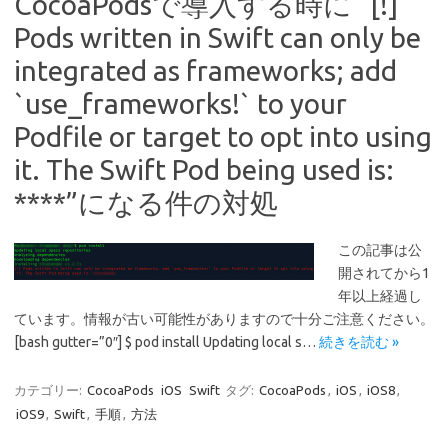
CocoaPodsで導入する時に “[!]
Pods written in Swift can only be
integrated as frameworks; add
`use_frameworks!` to your
Podfile or target to opt into using
it. The Swift Pod being used is:
****”になる件の対処
この記事は公
開されてから1
年以上経過し
ています。情報が古い可能性がありますので十分ご注意ください。
[bash gutter=”0″] $ pod install Updating local s…
続きを読む »
カテゴリー:
CocoaPods
iOS
Swift
タグ:
CocoaPods
,
iOS
,
iOS8
,
iOS9
,
Swift
,
手順
,
方法