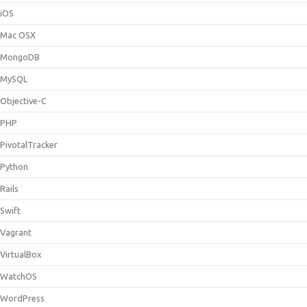
iOS
Mac OSX
MongoDB
MySQL
Objective-C
PHP
PivotalTracker
Python
Rails
Swift
Vagrant
VirtualBox
WatchOS
WordPress