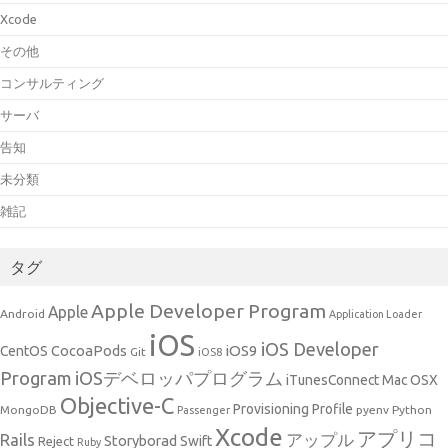
Xcode
その他
コンサルティング
サーバ
告知
未分類
雑記
タグ
Apple Developer Program
Apple
Android
Application Loader
iOS
iOS Developer
CocoaPods
iOS9
CentOS
Git
iOS8
Program
iOSデベロッパプログラム
iTunesConnect
Mac OSX
Objective-C
Provisioning Profile
MongoDB
pyenv
Python
Passenger
Xcode
アプリコ
アップル
Rails
Storyborad
Swift
Reject
Ruby