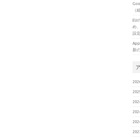
Go
（
EU
め、
設
App
新
20
20
20
20
20
20