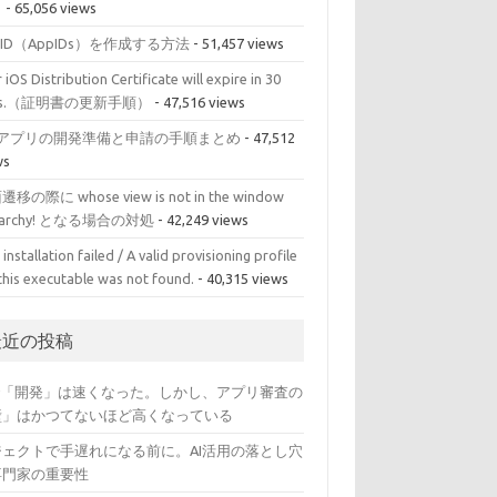
）
- 65,056 views
pID（AppIDs）を作成する方法
- 51,457 views
 iOS Distribution Certificate will expire in 30
ys.（証明書の更新手順）
- 47,516 views
OSアプリの開発準備と申請の手順まとめ
- 47,512
ws
移の際に whose view is not in the window
erarchy! となる場合の対処
- 42,249 views
installation failed / A valid provisioning profile
this executable was not found.
- 40,315 views
最近の投稿
Iで「開発」は速くなった。しかし、アプリ審査の
壁」はかつてないほど高くなっている
ジェクトで手遅れになる前に。AI活用の落とし穴
専門家の重要性