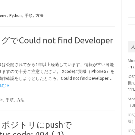
env
,
Python
,
手順
,
方法
検
索:
uld not find Developer
Mi
事は公開されてから1年以上経過しています。情報が古い可能
- 1
ますので十分ご注意ください。 Xcodeに実機（iPhone6）を
i
確認をしようとしたところ、Could not find Developer…
機
む »
111
Sto
de
,
手順
,
方法
（U
iO
版
リポジトリにpushで
iO
us code: 404 (-1)