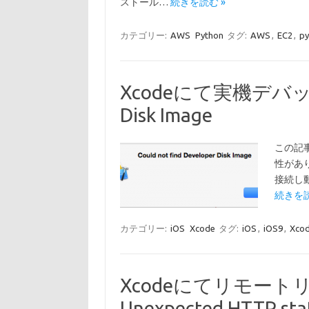
ストール…
続きを読む »
カテゴリー:
AWS
Python
タグ:
AWS
,
EC2
,
py
Xcodeにて実機デバッグでCo
Disk Image
この記
性があり
接続し動作
続きを読
カテゴリー:
iOS
Xcode
タグ:
iOS
,
iOS9
,
Xco
Xcodeにてリモート
Unexpected HTTP stat