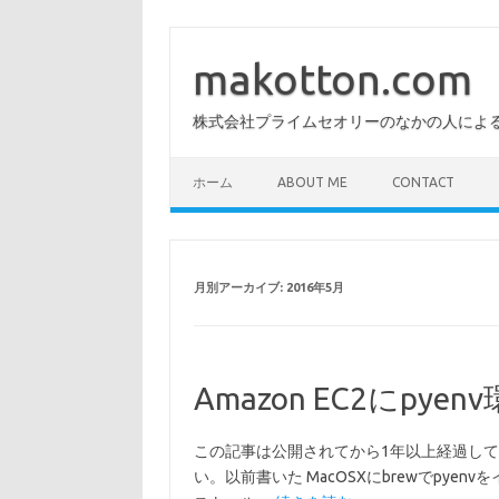
コ
ン
テ
makotton.com
ン
ツ
へ
株式会社プライムセオリーのなかの人によ
ス
キ
ッ
プ
ホーム
ABOUT ME
CONTACT
月別アーカイブ:
2016年5月
Amazon EC2にpy
この記事は公開されてから1年以上経過し
い。以前書いた MacOSXにbrewでpyenv