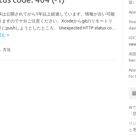
版
Ap
事は公開されてから1年以上経過しています。情報が古い可能
ますので十分ご注意ください。Xcodeからgitのリモートリ
Your
pushしようとしたところ、 Unexpected HTTP status co…
da
む »
i
vie
,
方法
画面遷
hi
App 
for 
A
「
リ
と