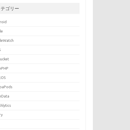
カテゴリー
roid
le
leWatch
S
bucket
ePHP
tOS
oaPods
eData
hlytics
ry