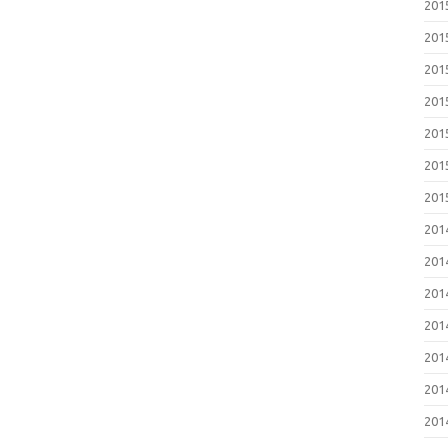
20
20
20
20
20
20
20
20
20
20
20
20
20
20