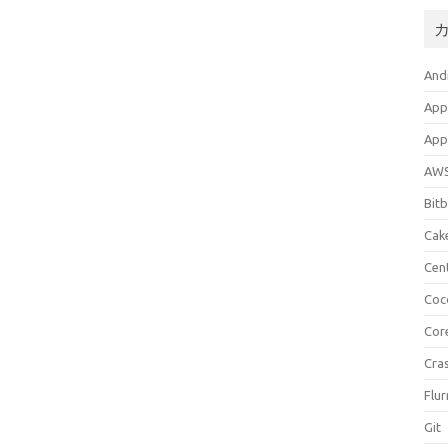
And
App
App
AW
Bit
Cak
Cen
Coc
Cor
Cras
Flur
Git