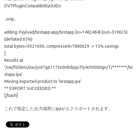
DVTPlugInCompatibilityUUIDs
..snip..
adding: Payload/testapp.app/testapp (in=1482464) (out=519625)
(deflated 65%)
total bytes=9321690, compressed=7880629 -> 15% savings
]
Results at
‘/var/folders/xw/ys67g61173n0nbdqqv7ly4ch0000gn/T/*******/te
stapp.ipa’
Moving exported product to ‘testapp.ipa’
** EXPORT SUCCEEDED **
[/bash]
これで指定した出力場所にipaがエクスポートされます。