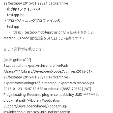
22/testapp\ 2015-01-22\ 21.53.xcarchive
・出力ipaファイルパス
testapp.ipa
・プロビジョニングプロファイル名
testapp
→（注意）testapp.mobileprovisionなら拡張子を外した
testapp（Xcode側の設定を見たほうが確実です！）
として実行例を載せます。
[bash gutter=”0″]
$ xcodebuild -exportArchive -archivePath
/Users/***/Library/Developer/Xcode/Archives/2015-01-
23/testapp\ 2015-01-23\ 15.43.xcarchive -
exportProvisioningProfile testapp -exportPath testapp.ipa
2015-01-23 15:47:32.658 xcodebuild[8853:70352] [MT]
PluginLoading: Required plug-in compatibility UUID ******* for
plug-in at path ‘~/Library/Application
Support/Developer/Shared/Xcode/Plug-
ins/InjectionPlugin.xcplugin’ not present in