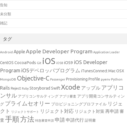
告知
未分類
雑記
タグ
Apple Developer Program
Apple
Android
Application Loader
iOS
iOS Developer
CocoaPods
iOS9
CentOS
Git
iOS8
Program
iOSデベロッパプログラム
iTunesConnect
Mac OSX
Objective-C
Provisioning Profile
MongoDB
pyenv
Python
Passenger
Xcode
アプリコ
アップル
Rails
Storyborad
Swift
Reject
Ruby
ンサル
アプリ開発コンサルティン
アプリコンサルティング
アプリ審査
プライムセオリー
リジェ
グ
プロビジョニングプロファイル
クト
リジェクト対応
再申請
リジェクト対策
審
リジェクトサポート
手順
方法
申請
申請代行
査
証明書
特急審査申請