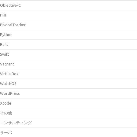
Objective-C
PHP
PivotalTracker
Python
Rails
Swift
Vagrant
VirtualBox
WatchOS
WordPress
Xcode
その他
コンサルティング
サーバ