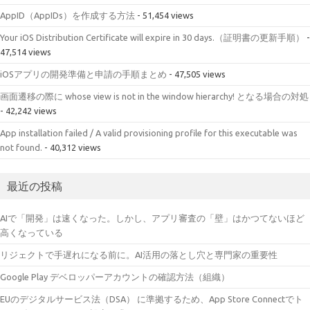
AppID（AppIDs）を作成する方法
- 51,454 views
Your iOS Distribution Certificate will expire in 30 days.（証明書の更新手順）
-
47,514 views
iOSアプリの開発準備と申請の手順まとめ
- 47,505 views
画面遷移の際に whose view is not in the window hierarchy! となる場合の対処
- 42,242 views
App installation failed / A valid provisioning profile for this executable was
not found.
- 40,312 views
最近の投稿
AIで「開発」は速くなった。しかし、アプリ審査の「壁」はかつてないほど
高くなっている
リジェクトで手遅れになる前に。AI活用の落とし穴と専門家の重要性
Google Play デベロッパーアカウントの確認方法（組織）
EUのデジタルサービス法（DSA） に準拠するため、App Store Connectでト