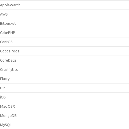
AppleWatch
AWS
Bitbucket
CakePHP
CentOS
CocoaPods
CoreData
Crashlytics
Flurry
Git
iOS
Mac OSX
MongoDB
MySQL