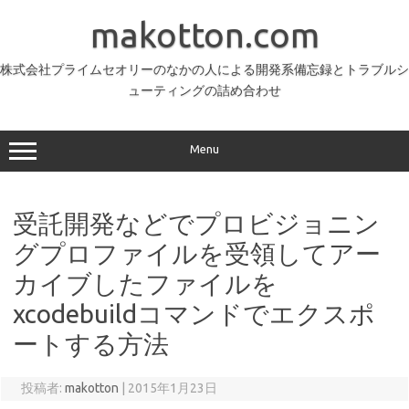
コ
ン
makotton.com
テ
ン
ツ
へ
株式会社プライムセオリーのなかの人による開発系備忘録とトラブルシ
ス
ューティングの詰め合わせ
キ
ッ
プ
Menu
受託開発などでプロビジョニン
グプロファイルを受領してアー
カイブしたファイルを
xcodebuildコマンドでエクスポ
ートする方法
投稿者:
makotton
|
2015年1月23日