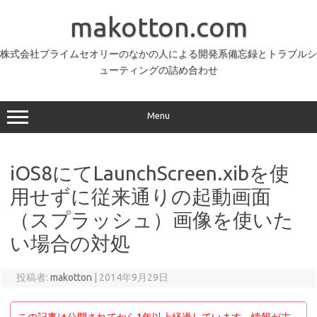
コ
ン
makotton.com
テ
ン
ツ
へ
株式会社プライムセオリーのなかの人による開発系備忘録とトラブルシ
ス
ューティングの詰め合わせ
キ
ッ
プ
Menu
iOS8にてLaunchScreen.xibを使
用せずに従来通りの起動画面
（スプラッシュ）画像を使いた
い場合の対処
投稿者:
makotton
|
2014年9月29日