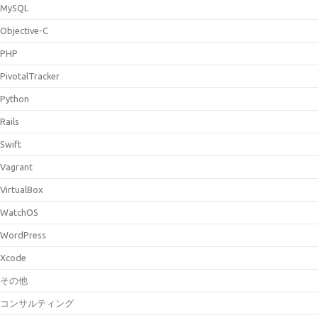
MySQL
Objective-C
PHP
PivotalTracker
Python
Rails
Swift
Vagrant
VirtualBox
WatchOS
WordPress
Xcode
その他
コンサルティング