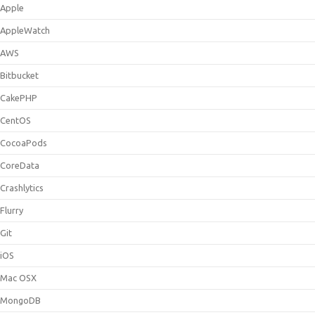
Apple
AppleWatch
AWS
Bitbucket
CakePHP
CentOS
CocoaPods
CoreData
Crashlytics
Flurry
Git
iOS
Mac OSX
MongoDB