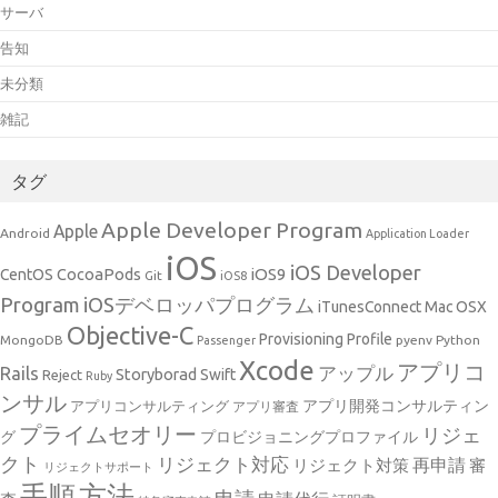
サーバ
告知
未分類
雑記
タグ
Apple Developer Program
Apple
Android
Application Loader
iOS
iOS Developer
CocoaPods
iOS9
CentOS
Git
iOS8
Program
iOSデベロッパプログラム
iTunesConnect
Mac OSX
Objective-C
Provisioning Profile
MongoDB
pyenv
Python
Passenger
Xcode
アプリコ
アップル
Rails
Storyborad
Swift
Reject
Ruby
ンサル
アプリ開発コンサルティン
アプリコンサルティング
アプリ審査
プライムセオリー
リジェ
グ
プロビジョニングプロファイル
クト
リジェクト対応
再申請
リジェクト対策
審
リジェクトサポート
手順
方法
申請