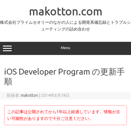
コ
ン
makotton.com
テ
ン
ツ
へ
株式会社プライムセオリーのなかの人による開発系備忘録とトラブルシ
ス
ューティングの詰め合わせ
キ
ッ
プ
Menu
iOS Developer Program の更新手
順
投稿者:
makotton
|
2014年6月19日
この記事は公開されてから1年以上経過しています。情報が古
い可能性がありますので十分ご注意ください。