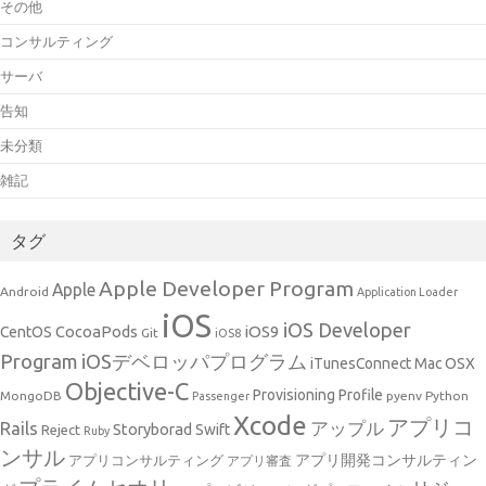
その他
コンサルティング
サーバ
告知
未分類
雑記
タグ
Apple Developer Program
Apple
Android
Application Loader
iOS
iOS Developer
CocoaPods
iOS9
CentOS
Git
iOS8
Program
iOSデベロッパプログラム
iTunesConnect
Mac OSX
Objective-C
Provisioning Profile
MongoDB
pyenv
Python
Passenger
Xcode
アプリコ
アップル
Rails
Storyborad
Swift
Reject
Ruby
ンサル
アプリ開発コンサルティン
アプリコンサルティング
アプリ審査