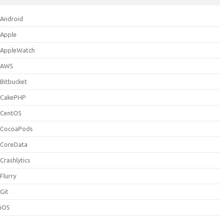
Android
Apple
AppleWatch
AWS
Bitbucket
CakePHP
CentOS
CocoaPods
CoreData
Crashlytics
Flurry
Git
iOS