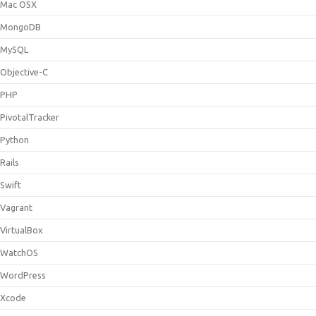
Mac OSX
MongoDB
MySQL
Objective-C
PHP
PivotalTracker
Python
Rails
Swift
Vagrant
VirtualBox
WatchOS
WordPress
Xcode