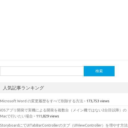
検
索:
人気記事ランキング
Microsoft Word の変更履歴をすべて削除する方法
- 173,753 views
iOSアプリ開発で実機による開発を複数台（メイン機ではない2台目以降）の
Macで行いたい場合
- 111,829 views
StoryboardにてUITabBarControllerのタブ（UIViewController）を増やす方法